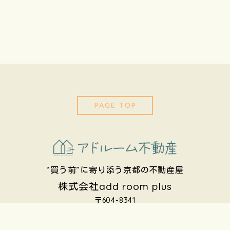
PAGE TOP
“買う前”に寄り添う京都の不動産屋
株式会社add room plus
〒604-8341
京都府京都市中京区岩上町741
リライブ堀川
いますぐLINEでご相談
075-757-2798
お問い合わせ 24時間対応中